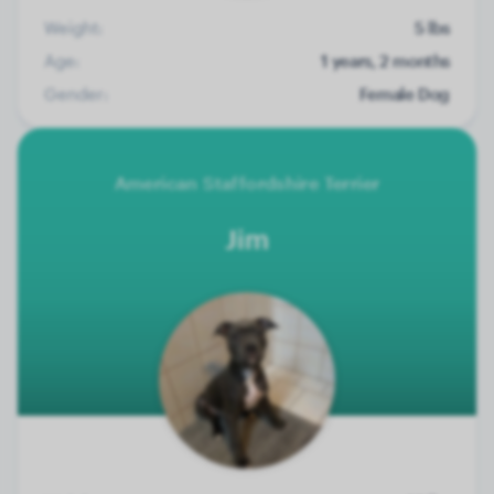
Weight:
5 lbs
Age:
1 years, 2 months
Gender:
Female Dog
American Staffordshire Terrier
Jim