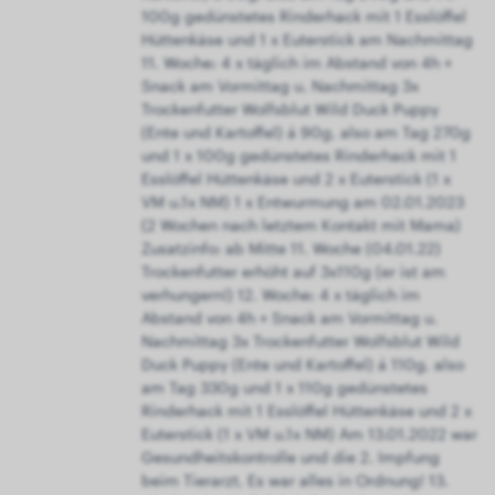
100g gedünstetes Rinderhack mit 1 Esslöffel
Hüttenkäse und 1 x Euterstick am Nachmittag
11. Woche: 4 x täglich im Abstand von 4h +
Snack am Vormittag u. Nachmittag 3x
Trockenfutter Wolfsblut Wild Duck Puppy
(Ente und Kartoffel) á 90g, also am Tag 270g
und 1 x 100g gedünstetes Rinderhack mit 1
Esslöffel Hüttenkäse und 2 x Euterstick (1 x
VM u.1x NM) 1 x Entwurmung am 02.01.2023
(2 Wochen nach letztem Kontakt mit Mama)
Zusatzinfo: ab Mitte 11. Woche (04.01.22)
Trockenfutter erhöht auf 3x110g (er ist am
verhungern!) 12. Woche: 4 x täglich im
Abstand von 4h + Snack am Vormittag u.
Nachmittag 3x Trockenfutter Wolfsblut Wild
Duck Puppy (Ente und Kartoffel) á 110g, also
am Tag 330g und 1 x 110g gedünstetes
Rinderhack mit 1 Esslöffel Hüttenkäse und 2 x
Euterstick (1 x VM u.1x NM) Am 13.01.2022 war
Gesundheitskontrolle und die 2. Impfung
beim Tierarzt, Es war alles in Ordnung! 13.