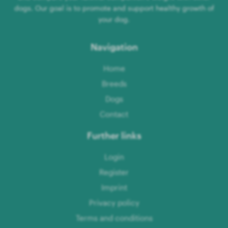
dogs. Our goal is to promote and support healthy growth of
your dog.
Navigation
Home
Breeds
Dogs
Contact
Further links
Login
Register
Imprint
Privacy policy
Terms and conditions