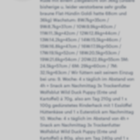
Rüde mit einem Zielgewicht von 36kg (unsere
bisherige u. leider verstorbene sehr große
braune Flat-Hündin Goldi hatte 68cm und
36kg) Wachstum: 8W:7kg+35cm /
9W:8,7kg+37cm / 10W:9,9kg+40cm /
11W:11,3kg+42cm / 12W:12,8kg+44cm /
13W:14,2kg+45cm / 14W:15,5kg+46cm /
15W:16,8kg+47cm / 16W:17,9kg+50cm /
17W:19,1kg+52cm / 18W:20,5kg+53cm /
19W:21,6kg+54cm / 20W:22,8kg+55cm 5M:
24,5kg+57cm / 6M: 29kg+60cm / 7M:
32,1kg+63cm / Wir füttern seit seinem Einzug
bei uns: 9. Woche: 4 x täglich im Abstand von
4h + Snack am Nachmittag 3x Trockenfutter
Wolfsblut Wild Duck Puppy (Ente und
Kartoffel) á 70g, also am Tag 210g und 1 x
100g gedünstetes Rinderhack mit 1 Esslöffel
Hüttenkäse und 1 x Euterstick am Nachmittag
10. Woche: 4 x täglich im Abstand von 4h +
Snack am Nachmittag 3x Trockenfutter
Wolfsblut Wild Duck Puppy (Ente und
Kartoffel) á 80g, also am Tag 240g und 1 x