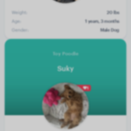
Weight:
20 lbs
Age:
1 years, 3 months
Gender:
Male Dog
Toy Poodle
Suky
1