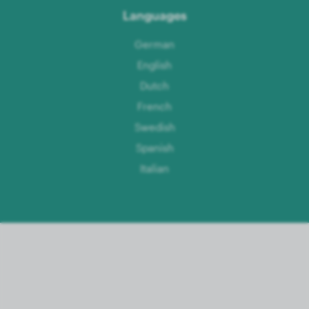
Languages
German
English
Dutch
French
Swedish
Spanish
Italian