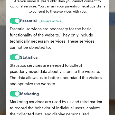
Are you under 16 years old? Then you cannot consent to
optional services. You can ask your parents or legal guardians
2.2 months
19.20 lbs
to consent to these services with you.
1.9 months
15.40 lbs
Essential
(Always active)
Essential services are necessary for the basic
functionality of the website. They only include
technically necessary services. These services
cannot be objected to.
Statistics
Statistics services are needed to collect
pseudonymized data about visitors to the website.
The data allows us to better understand the visitors
and optimize the website.
Marketing
Marketing services are used by us and third parties
to record the behavior of individual users, analyze
the collected data, and display personalized