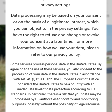
privacy settings.
3.2 months
33.10 lbs
Data processing may be based on your consent
3.1 months
33.10 lbs
or on the basis of a legitimate interest, which
3 months
31.30 lbs
you can object to in the privacy settings. You
have the right to refuse and change or revoke
2.8 months
28.20 lbs
your consent at a later time. For more
2.7 months
26.50 lbs
information on how we use your data, please
2.6 months
refer to our privacy policy.
24.90 lbs
2.5 months
23.80 lbs
Some services process personal data in the United States. By
agreeing to the use of these services, you also consent to the
2.5 months
22.90 lbs
processing of your data in the United States in accordance
with Art. 49 (1) lit. a GDPR. The European Court of Justice
2.5 months
22.00 lbs
considers the United States to be a country with an
inadequate level of data protection according to EU
2.4 months
21.80 lbs
standards. In particular, there is a risk that your data may be
processed by US authorities for control and monitoring
2.3 months
21.40 lbs
purposes, possibly without the possibility of legal recourse.
2.3 months
19.80 lbs