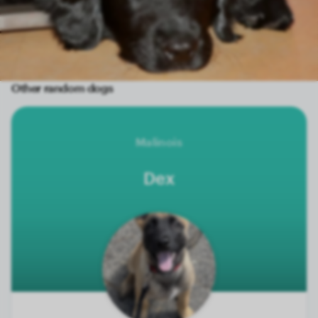
Other random dogs
Malinois
Dex