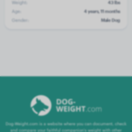
Weight:
43 lbs
Age:
4 years, 11 months
Gender:
Male Dog
Dog-Weight.com is a website where you can document, check
and compare your faithful companion's weight with other