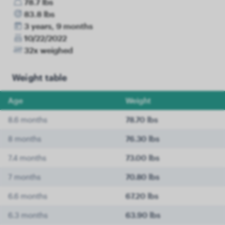
78.7 lbs
83.8 lbs
3 years, 9 months
10/22/2022
32x weighed
Weight table
Age
Weight
8.6 months
78.70 lbs
8 months
76.30 lbs
7.4 months
73.00 lbs
7 months
70.80 lbs
6.6 months
67.20 lbs
6.3 months
63.90 lbs