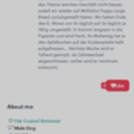
das Thema weiches Geschäft nicht besser,
sodaß wir wieder auf Wolfsblut Puppy Large
Breed zurückgestellt haben. Wir haben Ende
des 6. Monat von 4x täglich auf 3x täglich je
180g umgestellt. Er kommt langsam in die
Pupertät und wird frech. An Muttertag hat er
den Apfelkuchen auf der Kückenplatte halb
aufgefressen,.. Nächste Woche wird er
Tollwut geimpft, da Zahnwechsel
abgeschlossen, vorher wird er nochmals
entwurmt.
0
Like
About me
Flat-Coated Retriever
Male Dog