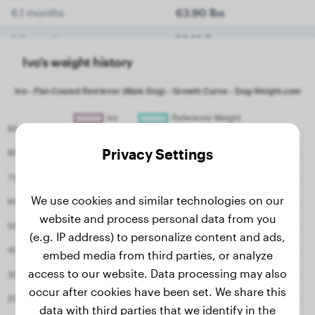
6.1 months
63.90 lbs
5.7 months
59.10 lbs
Ivo's weight history
5.4 months
55.80 lbs
5.1 months
54.00 lbs
4.6 months
50.30 lbs
4.4 months
47.60 lbs
Privacy Settings
4.2 months
45.20 lbs
4.1 months
We use cookies and similar technologies on our
43.20 lbs
website and process personal data from you
3.9 months
42.10 lbs
(e.g. IP address) to personalize content and ads,
3.7 months
39.50 lbs
embed media from third parties, or analyze
access to our website. Data processing may also
3.5 months
37.00 lbs
occur after cookies have been set. We share this
3.3 months
34.20 lbs
data with third parties that we identify in the