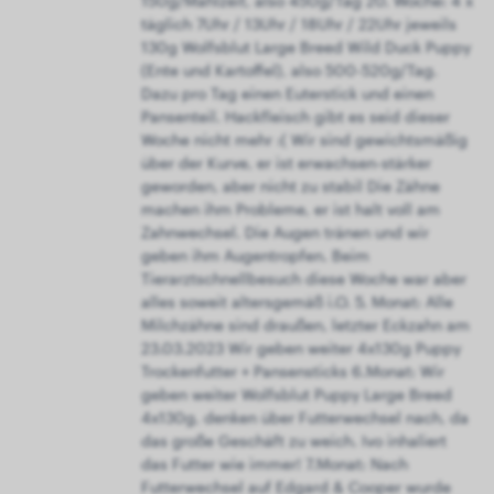
150g/Mahlzeit, also 450g/Tag 20. Woche: 4 x
täglich 7Uhr / 13Uhr / 18Uhr / 22Uhr jeweils
130g Wolfsblut Large Breed Wild Duck Puppy
(Ente und Kartoffel), also 500-520g/Tag.
Dazu pro Tag einen Euterstick und einen
Pansenteil. Hackfleisch gibt es seid dieser
Woche nicht mehr :( Wir sind gewichtsmäßig
über der Kurve, er ist erwachsen-stärker
geworden, aber nicht zu stabil Die Zähne
machen ihm Probleme, er ist halt voll am
Zahnwechsel. Die Augen tränen und wir
geben ihm Augentropfen. Beim
Tierarztschnellbesuch diese Woche war aber
alles soweit altersgemäß i.O. 5. Monat: Alle
Milchzähne sind draußen, letzter Eckzahn am
23.03.2023 Wir geben weiter 4x130g Puppy
Trockenfutter + Pansensticks 6.Monat: Wir
geben weiter Wolfsblut Puppy Large Breed
4x130g, denken über Futterwechsel nach, da
das große Geschäft zu weich. Ivo inhaliert
das Futter wie immer! 7.Monat: Nach
Futterwechsel auf Edgard & Cooper wurde