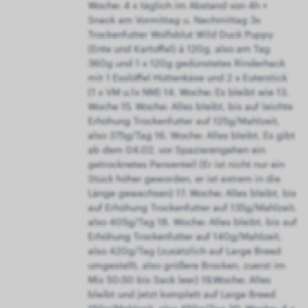
Woche: 4 x täglich im Abstand von 4h +
Snack am Vormittag u. Nachmittag 3x
Trockenfutter Wolfsblut Wild Duck Puppy
(Ente und Kartoffel) á 120g, also am Tag
360g und 1 x 120g gedünstetes Rinderhack
mit 1 Esslöffel Hüttenkäse und 2 x Euterstick
(1 x VM u.1x NM) 14. Woche: Es bleibt wie 13.
Woche 15. Woche: Alles bleibt, bis auf leichte
Erhöhung Trockenfutter auf 125g/Mahlzeit,
also 375g/Tag 16. Woche: Alles bleibt. Es gibt
ab dem 04.02. vor Spazierengehen ein
getrocknetes Pansenteil (Er ist nicht nur ein
Stück höher geworden, er ist extrem in die
Länge gewachsen) 17. Woche: Alles bleibt, bis
auf Erhöhung Trockenfutter auf 135g/Mahlzeit,
also 405g/Tag 18. Woche: Alles bleibt, bis auf
Erhöhung Trockenfutter auf 140g/Mahlzeit,
also 420g/Tag (zusätzlich auf Large Breed
umgestellt, also größere Brocken, zuerst im
Mix 50:50 bis Sack leer) 19.Woche: Alles
bleibt und jetzt komplett auf Large Breed